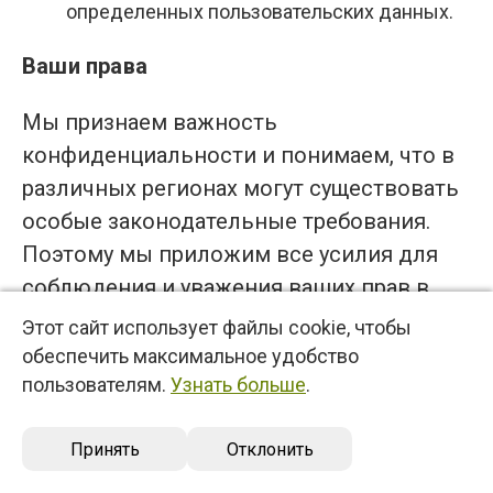
определенных пользовательских данных.
Ваши права
Мы признаем важность
конфиденциальности и понимаем, что в
различных регионах могут существовать
особые законодательные требования.
Поэтому мы приложим все усилия для
соблюдения и уважения ваших прав в
соответствии с законами о
Этот сайт использует файлы cookie, чтобы
конфиденциальности, действующими в
обеспечить максимальное удобство
вашем регионе, по всему миру.
пользователям.
Узнать больше
.
В этом разделе описываются различные
Принять
Отклонить
права, которыми вы обладаете в